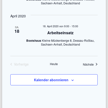
c
s
Sachsen-Anhalt, Deutschland
h
t
April 2020
a
t
18. April 2020 von 9:00
-
15:00
SA.
l
18
e
Arbeitseinsatz
t
Bootshaus
Kleine Mückenberge 8, Dessau-Roßlau,
n
Sachsen-Anhalt, Deutschland
u
-
n
N
g
Vorherige
Heute
Veranstalt
Nächste
Veranstaltungen
A
a
n
Kalender abonnieren
v
s
i
i
g
c