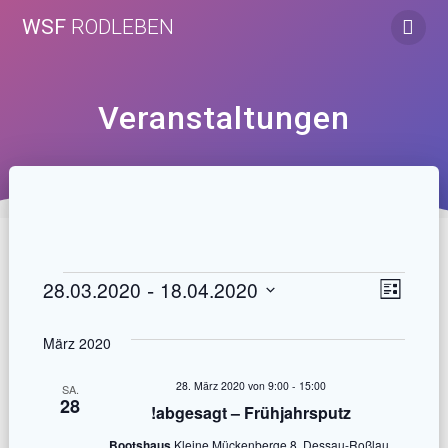
Zum
WSF
RODLEBEN
Inhalt
springen
Veranstaltungen
A
 - 
V
28.03.2020
18.04.2020
Veranstaltungen
Liste
Datum
e
n
wählen.
März 2020
r
s
28. März 2020 von 9:00
-
15:00
a
SA.
28
i
!abgesagt – Frühjahrsputz
n
Bootshaus
Kleine Mückenberge 8, Dessau-Roßlau,